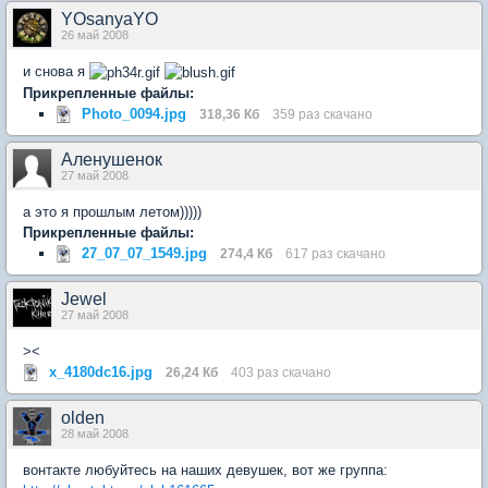
YOsanyaYO
26 май 2008
и снова я
Прикрепленные файлы:
Photo_0094.jpg
318,36 Кб
359 раз скачано
Аленушенок
27 май 2008
а это я прошлым летом)))))
Прикрепленные файлы:
27_07_07_1549.jpg
274,4 Кб
617 раз скачано
Jewel
27 май 2008
><
x_4180dc16.jpg
26,24 Кб
403 раз скачано
olden
28 май 2008
вонтакте любуйтесь на наших девушек, вот же группа: