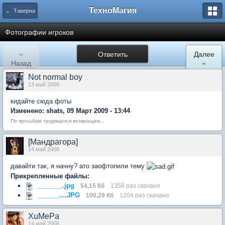
ТехноМагия
← Таверна
Фотографии игроков
«
Ответить
Далее
Назад
»
Not normal boy
13 май 2008
кидайте сюда фоты
Изменено: shats, 09 Март 2009 - 13:44
По просьбам трудящихся возвращаю...
[Мандрагора]
14 май 2008
давайти так, я начну? ато заофтопили тему
Прикрепленные файлы:
_______.jpg
54,15 Кб
1358 раз скачано
______....JPG
100,29 Кб
1204 раз скачано
XuMePa
14 май 2008