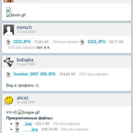
mimich
15 май 2008
2222.JPG
11111.JPG
75,82 Кб
764 раз скачано
19,77 Кб
вот и я.
635 раз скачано
babajka
16 май 2008
Sweden_2007_696.JPG
154,82 Кб
1015 раз скачано
Вид в профиль =)
alice)
16 май 2008
это я)
Прикрепленные файлы:
_.jpg
125,7 Кб
791 раз скачано
____.jpg
329,78 Кб
581 раз скачано