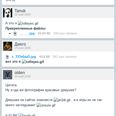
Tanuk
18 май 2008
А это я
Прикрепленные файлы:
_____.jpg
55,04 Кб
506 раз скачано
Диего
19 май 2008
x_333e6aa5.jpg
44,6 Кб
581 раз скачано
вот это я
olden
24 май 2008
Цитата
Ну и где же фотографии красивых девушек?
Девушки на сайтах знакомств
, а в игры их не так
много заглядывает
а эт йа!