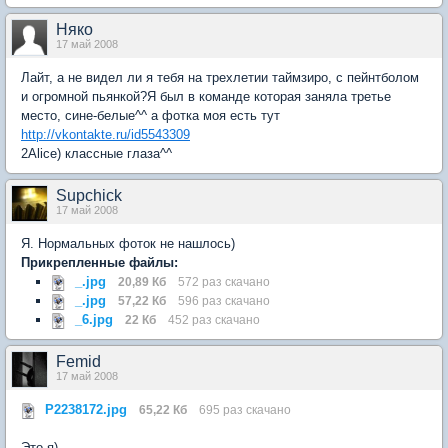
Няко
17 май 2008
Лайт, а не видел ли я тебя на трехлетии таймзиро, с пейнтболом
и огромной пьянкой?Я был в команде которая заняла третье
место, сине-белые^^ а фотка моя есть тут
http://vkontakte.ru/id5543309
2Alice) классные глаза^^
Supchick
17 май 2008
Я. Нормальных фоток не нашлось)
Прикрепленные файлы:
_.jpg
20,89 Кб
572 раз скачано
_.jpg
57,22 Кб
596 раз скачано
_6.jpg
22 Кб
452 раз скачано
Femid
17 май 2008
P2238172.jpg
65,22 Кб
695 раз скачано
Это я)