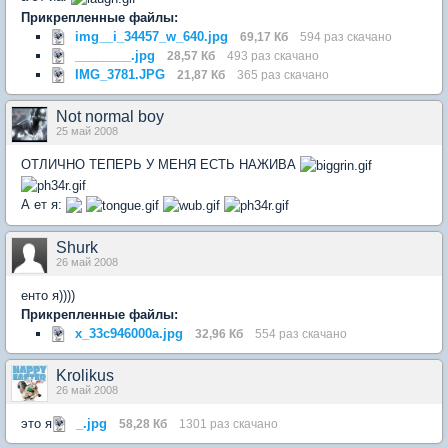
Прикрепленные файлы:
img__i_34457_w_640.jpg
69,17 Кб
594 раз скачано
________.jpg
28,57 Кб
493 раз скачано
IMG_3781.JPG
21,87 Кб
365 раз скачано
Not normal boy
25 май 2008
ОТЛИЧНО ТЕПЕРЬ У МЕНЯ ЕСТЬ НАЖИВА
А ет я:
Shurk
26 май 2008
енто я))))
Прикрепленные файлы:
x_33c946000a.jpg
32,96 Кб
554 раз скачано
Krolikus
26 май 2008
это я
_.jpg
58,28 Кб
1301 раз скачано