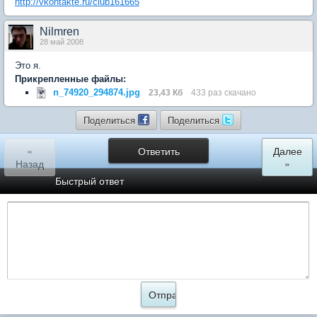
http://vkontakte.ru/club161665
Nilmren
28 май 2008
Это я.
Прикрепленные файлы:
n_74920_294874.jpg
23,43 Кб
433 раз скачано
Поделиться
Поделиться
«
Ответить
Далее
Назад
»
Быстрый ответ