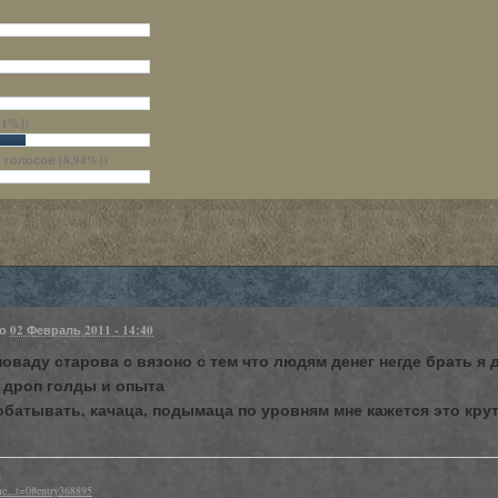
11%])
1 голосов [8.94%])
но
02 Февраль 2011 - 14:40
поваду старова с вязоно с тем что людям денег негде брать 
 дроп голды и опыта
обатывать, качаца, подымаца по уровням мне кажется это кр
я
e....t=0#entry368895