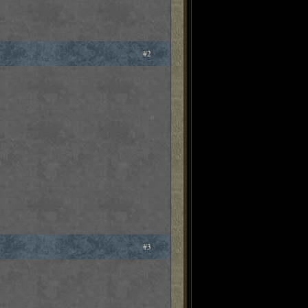
#2
0
#3