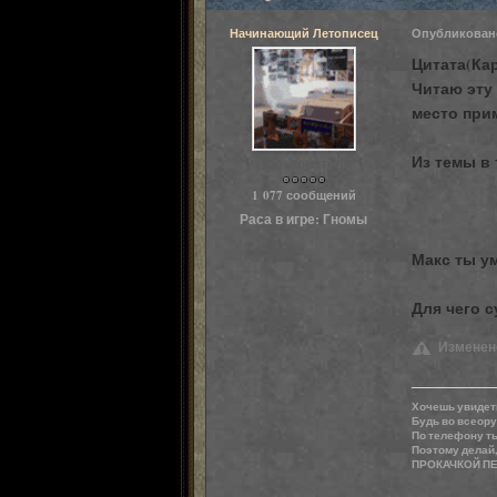
Начинающий Летописец
Опубликова
Цитата(Кар
Читаю эту 
место прим
Из темы в 
Пользователи
1 077 сообщений
Раса в игре:
Гномы
Макс ты у
Для чего с
Изменено:
Хочешь увидеть
Будь во всеору
По телефону ты
Поэтому делай,
ПРОКАЧКОЙ ПЕР