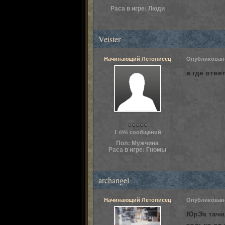
Раса в игре:
Люди
Veister
Начинающий Летописец
Опубликова
а где отве
Пользователи
1 696 сообщений
Пол:
Мужчина
Раса в игре:
Гномы
archangel
Начинающий Летописец
Опубликова
ЮрЭк тачил
только от 