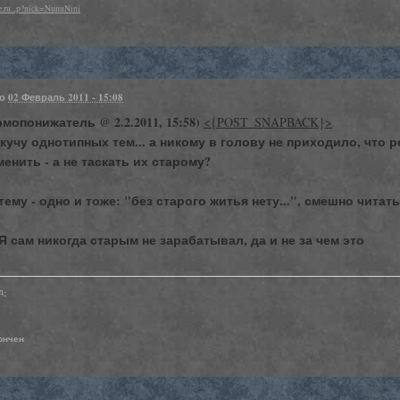
.ru...p?nick=NunuNini
но
02 Февраль 2011 - 15:08
мопонижатель @ 2.2.2011, 15:58)
<{POST_SNAPBACK}>
кучу однотипных тем... а никому в голову не приходило, что 
енить - а не таскать их старому?
тему - одно и тоже: "без старого житья нету...", смешно читать
Я сам никогда старым не зарабатывал, да и не за чем это
д-
кончен