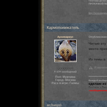
Поэтому делай,
ПРОКАЧКОЙ ПЕР
http://www.tmgame
Кармопонижатель
Архивариус
Опубликова
Читаю эту 
место прим
Из темы в 
Пользователи
Изменено
9 639 сообщений
Пол:
Мужчина
Город:
Москва
Каждый выбирае
Раса в игре:
Гномы
сделаю из
Изготовлю из Ваших
<user|Кармопони
archangel