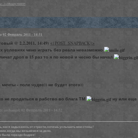
e....t=0#entry368895
но
02 Февраль 2011 - 14:51
овый @ 2.2.2011, 14:49)
<{POST_SNAPBACK}>
х условиях чено играть без реала невазможно
личат дроп в 15 раз то я по новой и чесно бы начал
- мечты - поле чудес)) не будет этого))
ко не продаться в рабство во блага ТМ
ну или еще 
 archangel, 02 Февраль 2011 - 14:52
, как я задыхаюсь от страсти, хочешь услышать мои стоны?
жии, когда мы возьмёмся за дело.
 была гораздо бодрее!