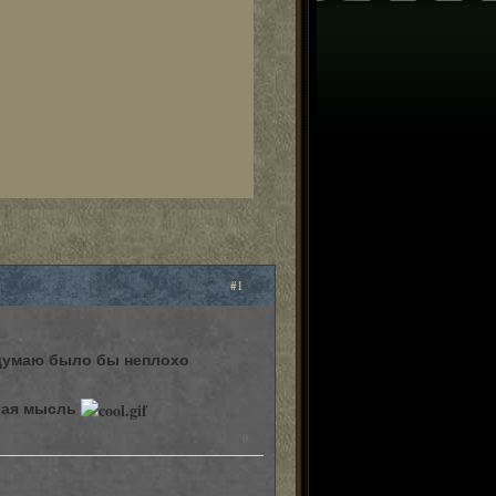
#1
я думаю было бы неплохо
утая мысль
0