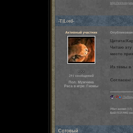
http://www.tmgame
-TiLord-
Активный участник
Опубликова
Цитата(Кар
Читаю эту 
место прим
Из темы в 
Пользователи
291 сообщений
Согласен) 
Пол:
Мужчина
Раса в игре:
Гномы
-ТиЛор
Убит аепвп [13]
Бой 51253082 о
Сотовый