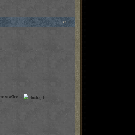
#5
там чЯго...
0