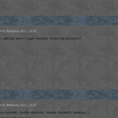
но
02 Февраль 2011 - 14:43
т: афтор жжот, иди таскай тачки на каторге?
но
02 Февраль 2011 - 14:45
ы качай, греби качели, тачки тоскай)) жжешь_)
опроса бесстолку.