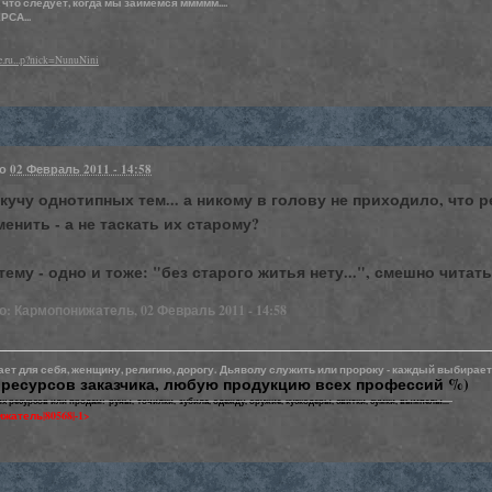
 что следует, когда мы займёмся ммммм....
СА...
.ru...p?nick=NunuNini
но
02 Февраль 2011 - 14:58
кучу однотипных тем... а никому в голову не приходило, что 
енить - а не таскать их старому?
тему - одно и тоже: "без старого житья нету...", смешно читать
: Кармопонижатель, 02 Февраль 2011 - 14:58
т для себя, женщину, религию, дорогу. Дьяволу служить или пророку - каждый выбирает 
 ресурсов заказчика, любую продукцию всех профессий %)
 ресурсов или продам: руны, точилки, зубила, одежду, оружие, кускодеры, свитки, сумки, вымпелы...
жатель|80568|-1>