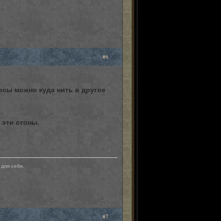
#6
ресы можно куда нить в другое
 эти стоны.
0
для себя.
#7