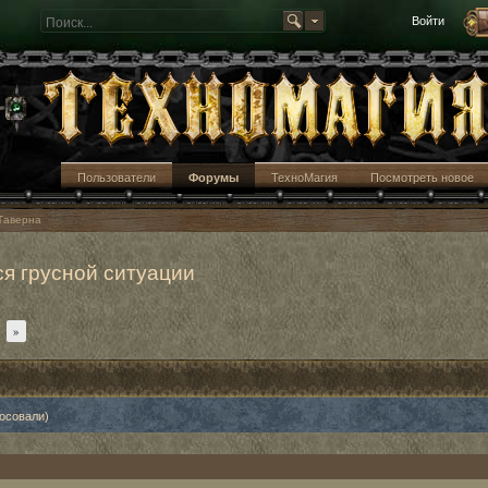
Войти
Пользователи
Форумы
ТехноМагия
Посмотреть новое
Таверна
я грусной ситуации
»
лосовали)