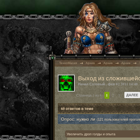
→
→
→
→
ТехноМагия
Архив
Архив
Архив
Выход из сложившейс
Начал
Сотовый
,
фев 02 2011 14:40
ДАЛЕЕ
Страница 1 из 4
1
2
3
60 ответов в теме
Опрос: нужно ли
(121 пользователей прого
Увеличить дроп голды и опыта