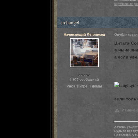
http://forum.tmgam
archangel
Начинающий Летописец
Опубликова
Цитата(Сот
в нынешни
а если уве
Пользователи
1 077 сообщений
Раса в игре:
Гномы
если толь
Изменено:
Хочешь увидеть
Будь во всеору
По телефону ты