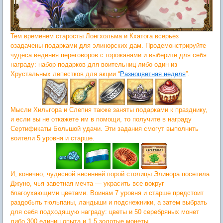
Тем временем старосты Лонгхольма и Кхатога всерьез
озадачены подарками для элинорских дам. Продемонстрируйте
чудеса ведения переговоров с горожанами и выберите для себя
награду: набор подарков для воительниц либо один из
Хрустальных лепестков для акции “
Разноцветная неделя
”.
Мысли Хильгора и Слепня также заняты подарками к празднику,
и если вы не откажете им в помощи, то получите в награду
Сертификаты Большой удачи. Эти задания смогут выполнить
воители 5 уровня и старше.
И, конечно, чудесной весенней порой столицы Элинора посетила
Джуно, чья заветная мечта — украсить все вокруг
благоухающими цветами. Воинам 7 уровня и старше предстоит
раздобыть тюльпаны, ландыши и подснежники, а затем выбрать
для себя подходящую награду: цветы и 50 серебряных монет
либо 300 единиц опыта и 1,5 золотые монеты.