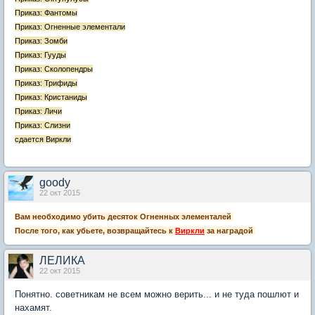
Приказ: Фантомы
Приказ: Огненные элементали
Приказ: Зомби
Приказ: Гууды
Приказ: Сколопендры
Приказ: Трифиды
Приказ: Кристаниды
Приказ: Личи
Приказ: Слизни
сдается Виркли
goody
22 окт 2015
Вам необходимо убить десяток Огненныx элементалей
После того, как убьете, возвращайтесь к
Виркли
за наградой
ЛЕЛИКА
22 окт 2015
Понятно. советникам не всем можно верить... и не туда пошлют и
нахамят.