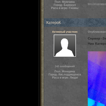
Пол:
Мужчина
http://w0.tmgame
Город:
Барнаул
Раса в игре:
Гномы
КатероК
Активный участник
Опубликова
Сервер -З
Ник Катер
Пользователи
245 сообщений
Пол:
Женщина
Город:
Кислодрищенск
Раса в игре:
Люди