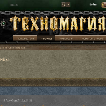
Войти
Пользователи
Форумы
ТехноМагия
Посмотреть новое
кции от Администрации
вицы
но
30 Декабрь 2016 - 10:59