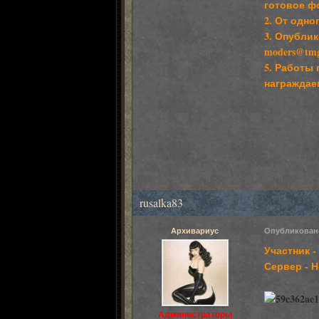
готовое фо
2. От одно
3. Опубли
moders@tmg
5. Работы
награждае
rusalka83
Архивариус
Опубликова
Участник 
Сервер - 
Администраторы