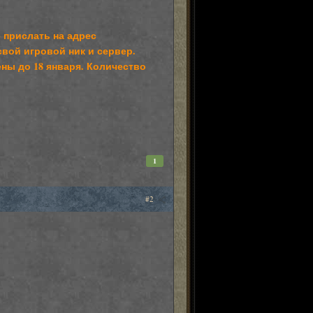
 прислать на адрес
свой игровой ник и сервер.
ены до 18 января. Количество
1
#2