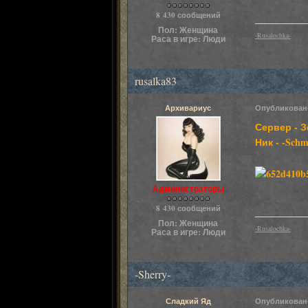
8 430 сообщений
Пол:
Женщина
-Rusalochka-
Раса в игре:
Люди
rusalka83
Архивариус
Опубликова
Сервер - 
Ник - -Sch
Администраторы
8 430 сообщений
Пол:
Женщина
-Rusalochka-
Раса в игре:
Люди
-Sherry-
Сладкий Яд
Опубликова