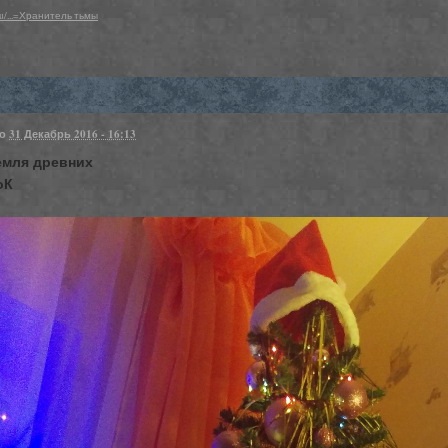
.ru/...=Хранитель тьмы
но
31 Декабрь 2016 - 16:13
емля древних
оК