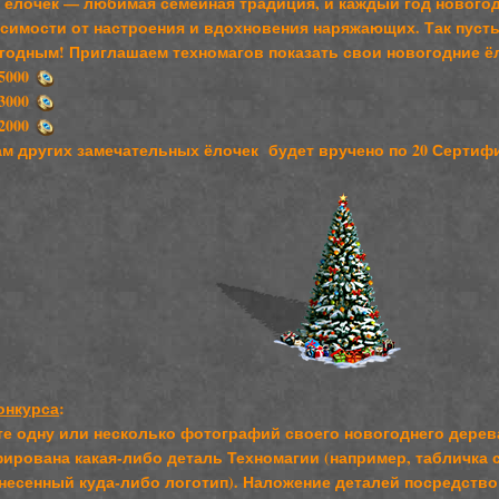
 ёлочек — любимая семейная традиция, и каждый год нового
исимости от настроения и вдохновения наряжающих. Так пуст
егодным! Приглашаем техномагов показать свои новогодние ё
 5000
 3000
 2000
м других замечательных ёлочек будет вручено по 20 Сертиф
онкурса
:
те одну или несколько фотографий своего новогоднего дерев
ирована какая-либо деталь Техномагии (например, табличка с
анесенный куда-либо логотип). Наложение деталей посредств