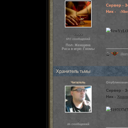
Сервер - 
Ник - -She
Пользователи
693 сообщений
Пол:
Женщина
Раса в игре:
Гномы
-Sherry
Хранитель тьмы
Читатель
Опубликова
Сервер - 
Ник -
Хран
Пользователи
46 сообщений