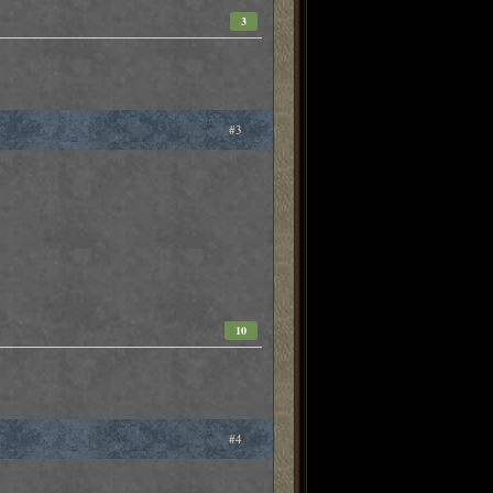
3
#3
10
#4