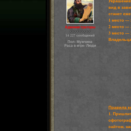
Украшение
вид в зав
станет еж
1 место —
2 место —
Администраторы
3 место —
14 227 сообщений
Владельца
Пол:
Мужчина
Раса в игре:
Люди
Правила к
1. Пришли
сфотограф
сайтом, н