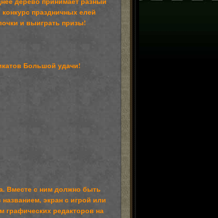
днее дерево принимает разный
ь конкурс праздничных елей
лочки и выиграть призы!
икатов Большой удачи!
а. Вместе с ним должно быть
 названием, экран с игрой или
ом графических редакторов на