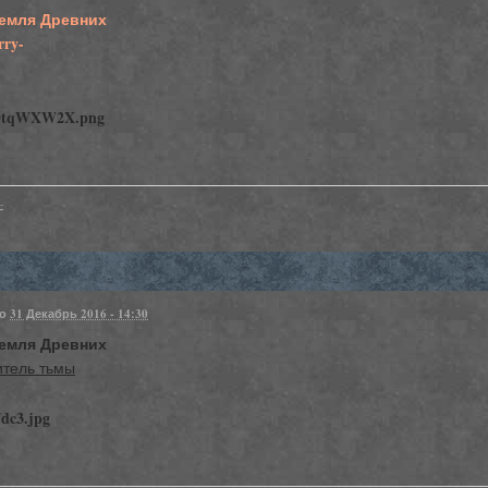
Земля Древних
rry-
-
но
31 Декабрь 2016 - 14:30
Земля Древних
итель тьмы