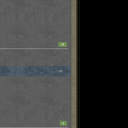
19
#5
6