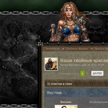
→
→
ТехноМагия
Основные форумы
Призы и а
Ваши хвойные краса
Начал
Вестник
,
дек 30 2016 10:59
ДАЛЕЕ
Страница 1 из 2
1
2
32 ответов в теме
Вестник
Вестник
Опубликова