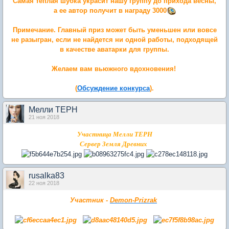
Самая теплая шубка украсит нашу группу до прихода весны,
а ее автор получит в награду 3000
Примечание. Главный приз может быть уменьшен или вовсе
не разыгран, если не найдется ни одной работы, подходящей
в качестве аватарки для группы.
Желаем вам вьюжного вдохновения!
(
Обсуждение конкурса
).
Мелли ТЕРН
21 ноя 2018
Участница Мелли ТЕРН
Сервер Земля Древних
rusalka83
22 ноя 2018
Участник -
Demon-Prizrak