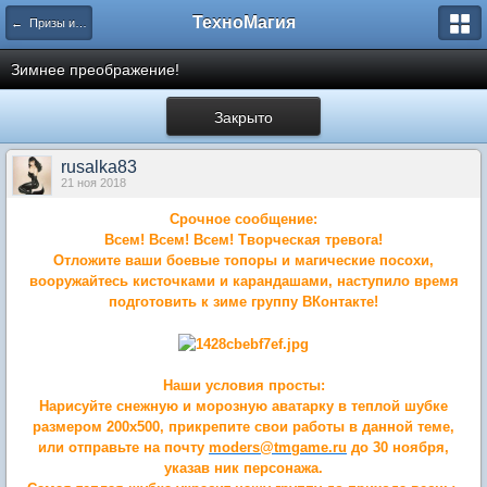
ТехноМагия
← Призы и акции от Администрации
Зимнее преображение!
Закрыто
rusalka83
21 ноя 2018
Срочное сообщение:
Всем! Всем! Всем! Творческая тревога!
Отложите ваши боевые топоры и магические посохи,
вооружайтесь кисточками и карандашами, наступило время
подготовить к зиме группу ВКонтакте!
Наши условия просты:
Нарисуйте снежную и морозную аватарку в теплой шубке
размером 200х500, прикрепите свои работы в данной теме,
или отправьте на почту
moders@tmgame.ru
до 30 ноября,
указав ник персонажа.