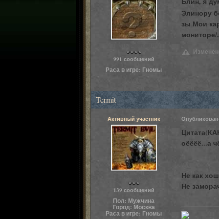
Блин, я ду
Элинору бе
зы Мои ка
мониторе/.
Пользователи
Изменено
991 сообщений
Раса в игре:
Гномы
Termit
Активный участник
Опубликова
Цитата(КАК
оёёёё...а 
Не как хо
Пользователи
Не замора
139 сообщений
Пол:
Мужчина
Город:
Москва
Раса в игре:
Гномы