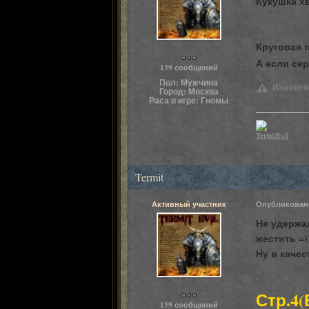
Кукушка хв
Круговая п
Пользователи
А если се
139 сообщений
Пол:
Мужчина
Изменено:
Город:
Москва
Раса в игре:
Гномы
TermitEvil
Termit
Активный участник
Опубликова
Не удержал
жестить =)
Ну в каче
Пользователи
Стр.4(
139 сообщений