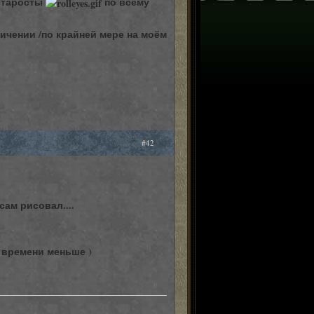
 старосты
по всему
ичении /по крайней мере на моём
0
#42
сам рисовал....
 времени меньше )
0