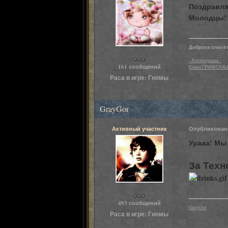
Поздравля
Молодцы! 
Доброта спасёт
Пользователи
- Алленушка -
161 сообщений
Клан ГРИФОНЫ
Раса в игре:
Гномы
GrayGor
Активный участник
Опубликова
Урааа! Мы
За Техн
Пользователи
493 сообщений
GrayGor
Раса в игре:
Гномы