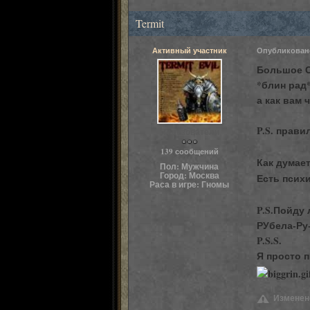
Termit
Активный участник
Опубликова
Большое С
*блин рад*
а как вам 
P.S. прави
Пользователи
139 сообщений
Как думае
Пол:
Мужчина
Город:
Москва
Есть псих
Раса в игре:
Гномы
P.S.Пойду
РУбела-Ру
P.S.S.
Я просто 
Изменено