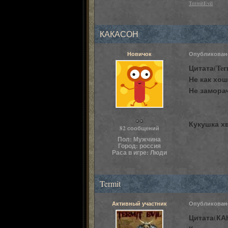
TermitEvil
КАКАСОН
Новичок
Опубликова
Цитата(Term
Не как хо
Не замора
Пользователи
Кукушка хв
82 сообщений
Пол:
Мужчина
Город:
россия
Раса в игре:
Люди
Termit
Активный участник
Опубликова
Цитата(КАК