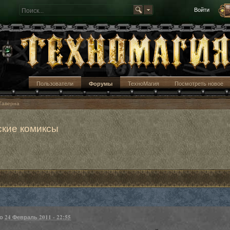
Войти
Пользователи
Форумы
ТехноМагия
Посмотреть новое
Таверна
кие комиксы
но
24 Февраль 2011 - 22:55