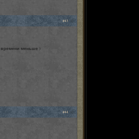
#43
 времени меньше )
0
#44