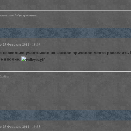
вами сила! И разум тоже...
но
25 Февраль 2011 - 18:09
и несколько участников на каждое призовое место расселить 
е вполне.
Kazding
но
25 Февраль 2011 - 19:35