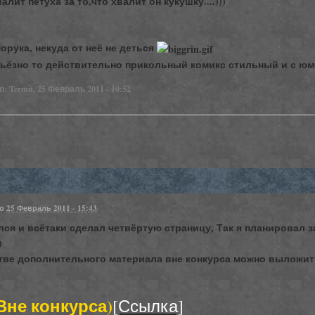
алит петуха за то,что хвалит он кукушку....)))
орука, некуда от неё не деться
рьёзно то действительно прикольный комикс стильный и с юм
 Termit, 25 Февраль 2011 - 10:52
но
25 Февраль 2011 - 15:43
ся и всётаки сделал четвёртую страницу, Так я планировал з
)
стве дополнительного материала вне конкурса можно выложит
Вне конкурса)
[Ссылка]