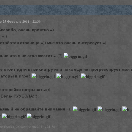
но
25 Февраль 2011 - 22:30
пасибо, очень приятно =)
 =))
четвёртая страница =)) мне это очень интересует =)
льно что я не стал жестить. (?)
те стоит идти к психиатру или пока ещё не прогрессирует мо
иаторы в игре?
 лотерейки встрывать=))
-Бэла- РУУБЭЛА!!!!
пьяный не обращайте внимания =))
: Oyuka, 26 Февраль 2011 - 21:36