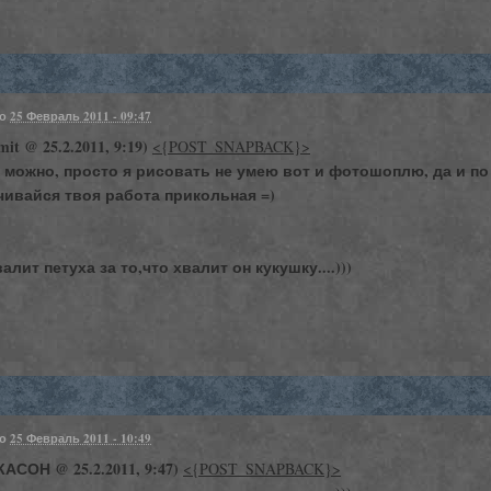
но
25 Февраль 2011 - 09:47
it @ 25.2.2011, 9:19)
<{POST_SNAPBACK}>
ш можно, просто я рисовать не умею вот и фотошоплю, да и по
чивайся твоя работа прикольная =)
алит петуха за то,что хвалит он кукушку....)))
но
25 Февраль 2011 - 10:49
АСОН @ 25.2.2011, 9:47)
<{POST_SNAPBACK}>