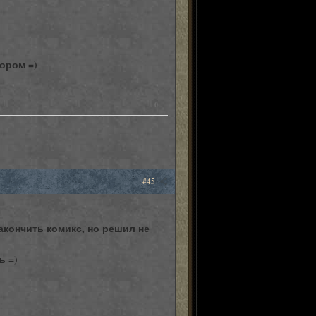
ором =)
0
#45
акончить комикс, но решил не
ь =)