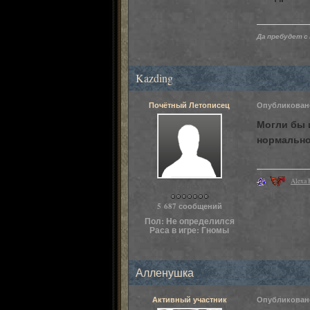
Да пребудет с 
Kazding
Почётный Летописец
Опубликова
Могли бы 
нормально
Alexa 
Пользователи
5 687 сообщений
Пол:
Не определился
Раса в игре:
Гномы
Алленушка
Активный участник
Опубликова