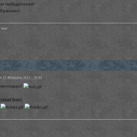
ю победителей!
Красиво!
 мир!
но
25 Февраль 2011 - 20:05
 молодцы!
омагию!