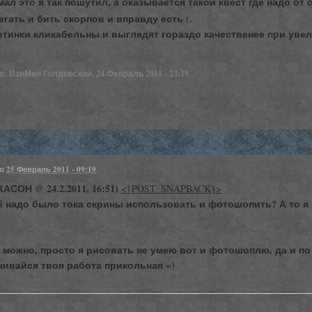
мал это я так пошутил, а оказывается такой квест где надо от
гать и бить скорпов и вправду есть (.
ртинки кликабельны и выглядят гораздо качественее при увел
: ИзиМен Голдовский, 24 Февраль 2011 - 23:19
но
25 Февраль 2011 - 09:19
АСОН @ 24.2.2011, 16:51)
<{POST_SNAPBACK}>
чё надо было тока скрины использовать и фотошопить? А то я 
ш можно, просто я рисовать не умею вот и фотошоплю, да и по
чивайся твоя работа прикольная =)