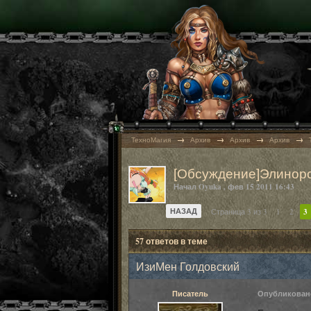
→
→
→
→
ТехноМагия
Архив
Архив
Архив
[Обсуждение]Элинорс
Начал
Oyuka
,
фев 15 2011 16:43
НАЗАД
Страница 3 из 3
1
2
3
57 ответов в теме
ИзиМен Голдовский
Писатель
Опубликова