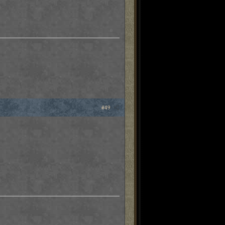
0
#49
0