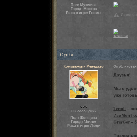
Пол:
Мужчина
Город:
Москва
Раса в игре:
Гномы
Изменено:
TermitEvil
Oyuka
Коммьюнити Менеджер
Опубликова
Друзья!
Мы с удов
уже готов
Пользователи
Termit
– по
109 сообщений
ИзиМен Го
Пол:
Женщина
GrayGor
– 
Город:
Moscow
Раса в игре:
Люди
Поздравля