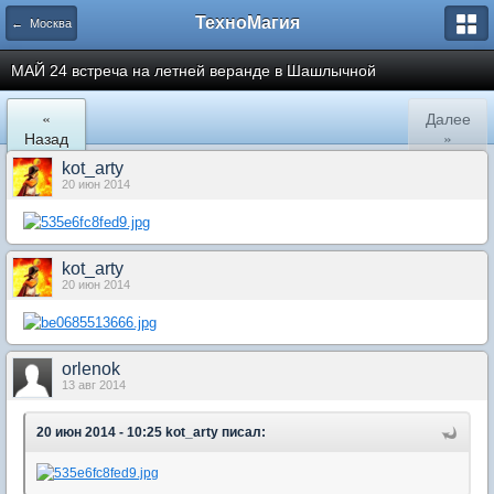
ТехноМагия
← Москва
МАЙ 24 встреча на летней веранде в Шашлычной
«
Далее
Назад
»
kot_arty
20 июн 2014
kot_arty
20 июн 2014
orlenok
13 авг 2014
20 июн 2014 - 10:25 kot_arty писал: