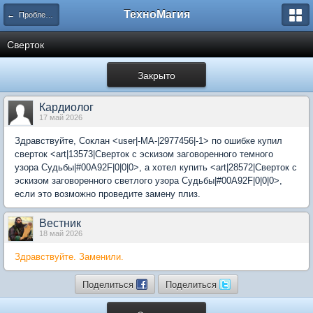
ТехноМагия
← Проблемы игрового процесса
Сверток
Закрыто
Кардиолог
17 май 2026
Здравствуйте, Соклан <user|-MA-|2977456|-1> по ошибке купил
сверток <art|13573|Сверток с эскизом заговоренного темного
узора Судьбы|#00A92F|0|0|0>, а хотел купить <art|28572|Сверток с
эскизом заговоренного светлого узора Судьбы|#00A92F|0|0|0>,
если это возможно проведите замену плиз.
Вестник
18 май 2026
Здравствуйте. Заменили.
Поделиться
Поделиться