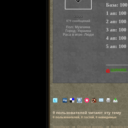
База: 100
Пользователи
1 ап: 100
879 сообщений
2 ап: 100
Пол:
Мужчина
3 ап: 100
Город:
Украина
Раса в игре:
Люди
4 ап: 100
5 ап: 100
ШИНЖЕ
0 пользователей читают эту тему
0 пользователей, 0 гостей, 0 невидимых
→
→
ТехноМагия
Основные форумы
Вопросы и 