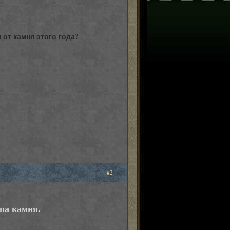
от камня этого года?
0
#2
апа камня.