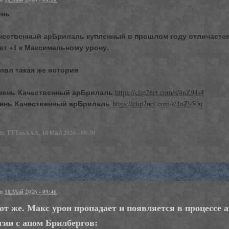
ень
чественный арБрилаль купленный в прошлом году отличается 
ет +1 к Максимальному урону.
 лвл такая же история
мень Качественный арБрилаль
https://clip2net.com/s/4nZ94s4
ень Качественный арБрилаль
https://clip2net.com/s/4nZ950u
: TTTanAAA, 18 Май 2026 - 08:30
но
18 Май 2026 - 09:46
от же. Макс урон пропадает и появляется в процессе 
гии с апом Брилбергов: