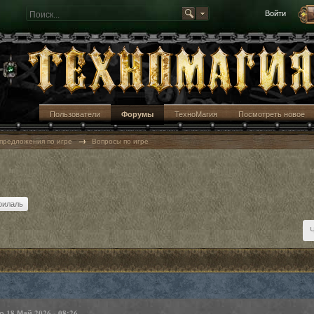
Войти
Пользователи
Форумы
ТехноМагия
Посмотреть новое
→
предложения по игре
Вопросы по игре
рилаль
но
18 Май 2026 - 08:26