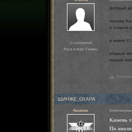
Добрый д
почему Ка
в старом н
Пользователи
в камне 12
12 сообщений
Раса в игре:
Гномы
старый ка
новый кам
Изменено
ШИНЖЕ_ОХАРА
Писатель
Опубликова
Камень т
По анало