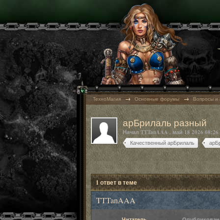
→
→
ТехноМагия
Основные форумы
Вопросы и 
арБрилаль разный
Начал
TTTanAAA
,
май 18 2026 08:26
Качественный арБрилаль
арБ
1 ответ в теме
TTTanAAA
Читатель
Опубликова