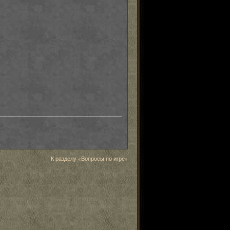
0
К разделу «Вопросы по игре»