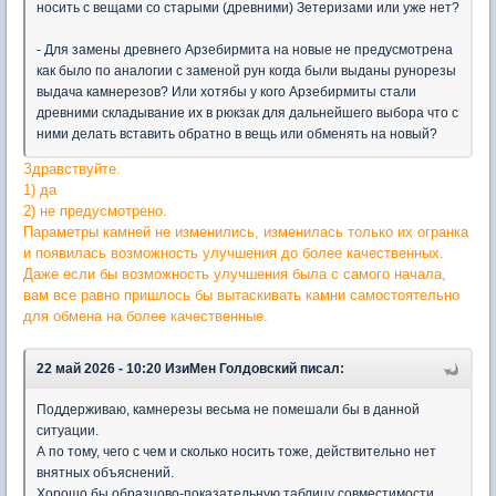
носить с вещами со старыми (древними) Зетеризами или уже нет?
- Для замены древнего Арзебирмита на новые не предусмотрена
как было по аналогии с заменой рун когда были выданы рунорезы
выдача камнерезов? Или хотябы у кого Арзебирмиты стали
древними складывание их в рюкзак для дальнейшего выбора что с
ними делать вставить обратно в вещь или обменять на новый?
Здравствуйте.
1) да
2) не предусмотрено.
Параметры камней не изменились, изменилась только их огранка
и появилась возможность улучшения до более качественных.
Даже если бы возможность улучшения была с самого начала,
вам все равно пришлось бы вытаскивать камни самостоятельно
для обмена на более качественные.
22 май 2026 - 10:20 ИзиМен Голдовский писал:
Поддерживаю, камнерезы весьма не помешали бы в данной
ситуации.
А по тому, чего с чем и сколько носить тоже, действительно нет
внятных объяснений.
Хорошо бы образцово-показательную таблицу совместимости