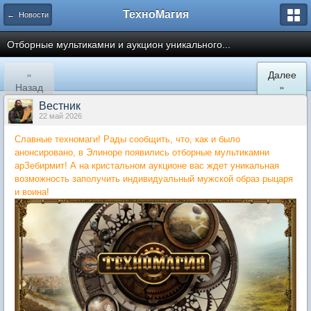
ТехноМагия
← Новости
Отборные мультикамни и аукцион уникального...
«
Далее
Назад
»
Вестник
22 май 2026
Славные техномаги! Рады сообщить, что, как и было
анонсировано, в Элиноре появились отборные мультикамни
арЗебирмит! А на кристальном аукционе вас ждет уникальная
возможность заполучить индивидуальный мужской образ рыцаря
и воина!