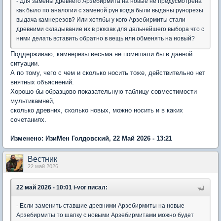
- Для замены древнего Арзебирмита на новые не предусмотрена
как было по аналогии с заменой рун когда были выданы рунорезы
выдача камнерезов? Или хотябы у кого Арзебирмиты стали
древними складывание их в рюкзак для дальнейшего выбора что с
ними делать вставить обратно в вещь или обменять на новый?
Поддерживаю, камнерезы весьма не помешали бы в данной
ситуации.
А по тому, чего с чем и сколько носить тоже, действительно нет
внятных объяснений.
Хорошо бы образцово-показательную таблицу совместимости
мультикамней,
сколько древних, сколько новых, можно носить и в каких
сочетаниях.
Изменено: ИзиМен Голдовский, 22 Май 2026 - 13:21
Вестник
22 май 2026
22 май 2026 - 10:01 i-vor писал:
- Если заменить ставшие древними Арзебирмиты на новые
Арзебирмиты то шапку с новыми Арзебирмитами можно будет