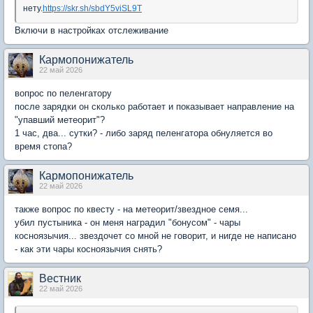
нету.
https://skr.sh/sbdY5viSL9T
Включи в настройках отслеживание
Кармопонижатель
22 май 2026
вопрос по пеленгатору
после зарядки он сколько работает и показывает направление на
"упавший метеорит"?
1 час, два... сутки? - либо заряд пеленгатора обнуляется во
время стопа?
Кармопонижатель
22 май 2026
также вопрос по квесту - на метеорит/звездное семя...
убил пустыника - он меня наградил "бонусом" - чары
косноязычия... звездочет со мной не говорит, и нигде не написано
- как эти чары косноязычия снять?
Вестник
22 май 2026