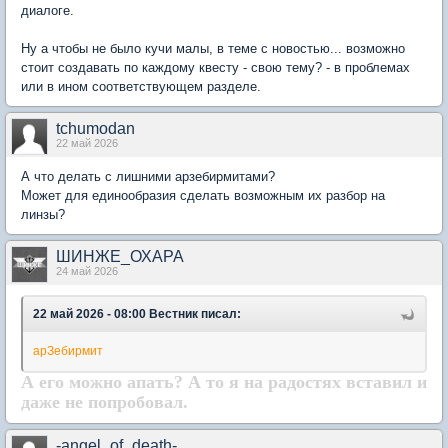
диалоге.
Ну а чтобы не было кучи малы, в теме с новостью... возможно
стоит создавать по каждому квесту - свою тему? - в проблемах
или в ином соответствующем разделе.
tchumodan
22 май 2026
А что делать с лишними арзебирмитами?
Может для единообразия сделать возможным их разбор на
линзы?
ШИНЖЕ_ОХАРА
24 май 2026
22 май 2026 - 08:00 Вестник писал:
арЗебирмит
А его можно апать? А то я на радостях вставил и
даже не попробовал.
-angel_of_death-