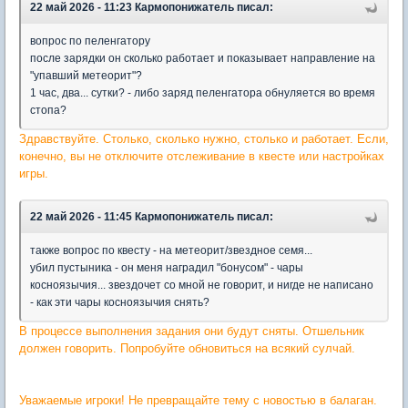
22 май 2026 - 11:23 Кармопонижатель писал:
вопрос по пеленгатору
после зарядки он сколько работает и показывает направление на
"упавший метеорит"?
1 час, два... сутки? - либо заряд пеленгатора обнуляется во время
стопа?
Здравствуйте. Столько, сколько нужно, столько и работает. Если,
конечно, вы не отключите отслеживание в квесте или настройках
игры.
22 май 2026 - 11:45 Кармопонижатель писал:
также вопрос по квесту - на метеорит/звездное семя...
убил пустыника - он меня наградил "бонусом" - чары
косноязычия... звездочет со мной не говорит, и нигде не написано
- как эти чары косноязычия снять?
В процессе выполнения задания они будут сняты. Отшельник
должен говорить. Попробуйте обновиться на всякий сулчай.
Уважаемые игроки! Не превращайте тему с новостью в балаган.