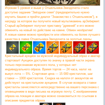
Игрокам 5 уровня и выше у Отшельника-Звездочета стало
доступно задание “Звёздное семя” (предварительно нужно
изучить башню и пройти диалог “Знакомство с Отшельником”), в
награду за которое вы получите новый мультикамень арЗебирмит.
Старый арЗебирмит получил приставку “древний” и его можно
обменять на новый по действию на камне. Обмен необратим!
А новые камни можно приобрести или обменять на более лучшего
качества в лавке Отшельника-Звездочета за золотые линзы.
Кристальный аукцион за мужской индивидуальный образ и аватар
стартовал! Аукцион доступен по значку в правой части экрана
только персонажам мужского пола, у которых нет
индивидуального образа. Время торгов — 24 часа, налог на
выкуп лота — 5%. Стартовая цена — 15 000 кристаллов, шаг
ставки — 1000 кристаллов. Скидка на налоги от аккаунтов не
действуют на кристальном аукционе. В случае возврата ставки
кристаллы зачисляются непосредственно на вашего персонажа с
оповещением в виде письма на игровую почту. С изображением
образа на локации и аватара можно ознакомиться по ссылкам в
описание предметов образа.