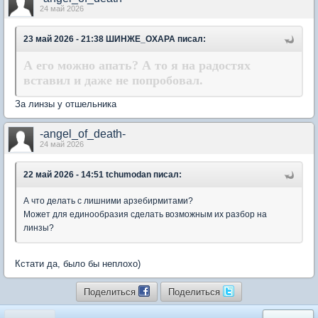
24 май 2026
23 май 2026 - 21:38 ШИНЖЕ_ОХАРА писал:
А его можно апать? А то я на радостях
вставил и даже не попробовал.
За линзы у отшельника
-angel_of_death-
24 май 2026
22 май 2026 - 14:51 tchumodan писал:
А что делать с лишними арзебирмитами?
Может для единообразия сделать возможным их разбор на
линзы?
Кстати да, было бы неплохо)
Поделиться
Поделиться