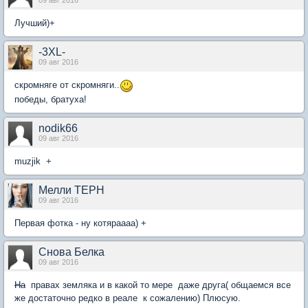
09 авг 2016
Лучший)+
-3XL-
09 авг 2016
скромняге от скромняги..
победы, братуха!
nodik66
09 авг 2016
muzjik +
Мелли ТЕРН
09 авг 2016
Первая фотка - ну котяраааа) +
Снова Белка
09 авг 2016
На
правах земляка и в какой то мере даже друга( общаемся все
же достаточно редко в реале к сожалению) Плюсую.