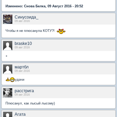
Изменено: Снова Белка, 09 Август 2016 - 20:52
Синусоида_
09 авг 2016
Чтобы я не плюсанула КОТУ?!
braske10
09 авг 2016
+
мартбл
09 авг 2016
удачи ​
расстрига
09 авг 2016
Плюсанул, как лысый лысому)
Агата