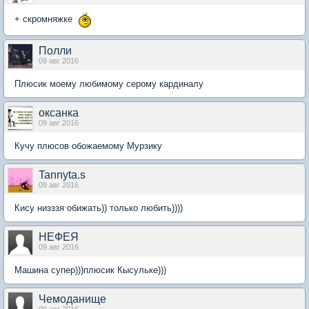
+ скромняжке
Полли
09 авг 2016
Плюсик моему любимому серому кардиналу
оксанка
09 авг 2016
Кучу плюсов обожаемому Мурзику
Tannyta.s
09 авг 2016
Кису низззя обижать)) только любить))))
НЕФЕЯ
09 авг 2016
Машина супер)))плюсик Кысульке)))
Чемоданище