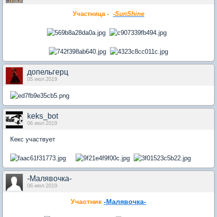
Участница -
-SunShine
допельгерц
05 июл 2019
keks_bot
06 июл 2019
Кекс участвует
-Малявочка-
06 июл 2019
Участник
-Малявочка-