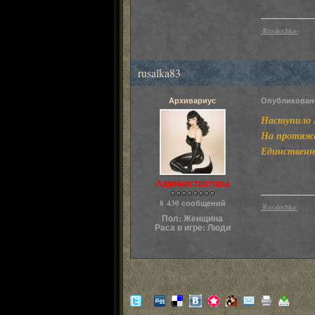
-Rusalochka-
rusalka83
Архивариус
Опубликова
Наступило л
На протяже
Единственн
Администраторы
8 430 сообщений
-Rusalochka-
Пол:
Женщина
Раса в игре:
Люди