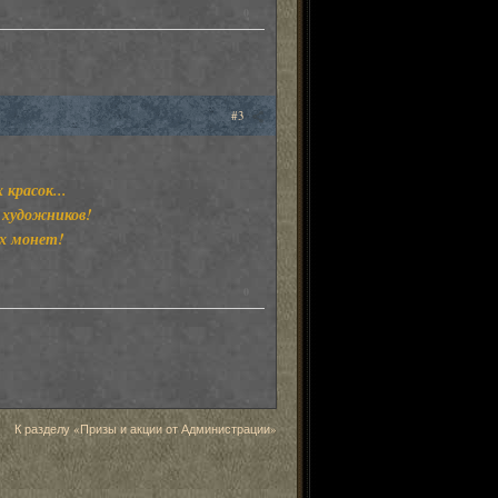
0
#3
 красок...
х художников!
х монет!
0
К разделу «Призы и акции от Администрации»