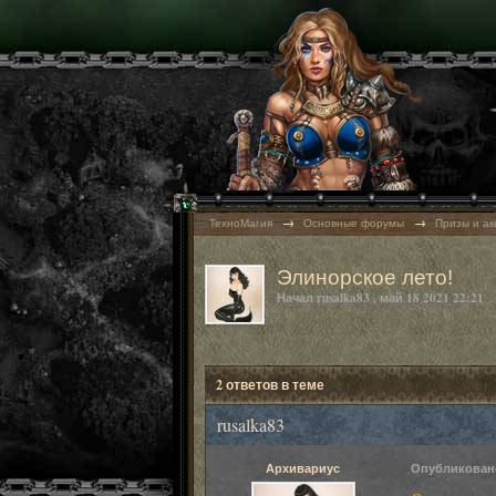
→
→
ТехноМагия
Основные форумы
Призы и а
Элинорское лето!
Начал
rusalka83
,
май 18 2021 22:21
2 ответов в теме
rusalka83
Архивариус
Опубликова