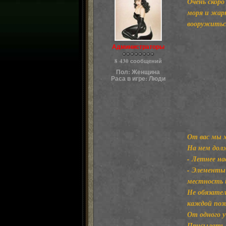
Очень скоро
моря и жарк
вооружитьс
Администраторы
8 430 сообщений
Пол:
Женщина
Раса в игре:
Люди
От вас мы х
На нем дол
- Летнее на
- Элементы 
местность 
Не обязател
каждой поз
От одного 
Присылать 