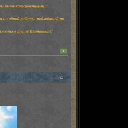
ны быть качественными и
ся ни одной работы, подходящей по
ражения в группе ВКонтакте!
1
#2