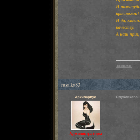
И пожалуйс
красивыми
И да, главн
качеству.
А наш приз
-Rusalochka-
rusalka83
Архивариус
Опубликова
Администраторы