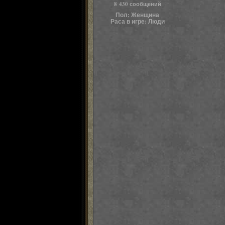
8 430 сообщений
Пол:
Женщина
Раса в игре:
Люди