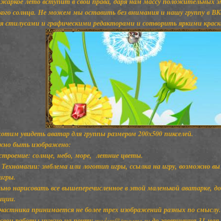
 жаркое лето вступит в свои права, даря нам массу положительных 
ого солнца. Не можем мы оставить без внимания и нашу группу в ВК
я стилусами и графическими редакторами и сотворить яркими крас
отим увидеть аватар для группы размером 200х500 пикселей.
жно быть изображено:
строение: солнце, небо, море, летние цветы.
Техномагии: эмблема или логотип игры, ссылка на игру, возможно в
игры.
ьно нарисовать все вышеперечисленное в этой маленькой аватарке, д
иции.
участника принимается не более трех изображений разных по смыслу
свои работы нужно на почту
moders@tmgame.ru
до завершения 31 мая.