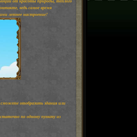
эмоций от красоты природы, теплого
онтакте, ведь самое время
ками летнее настроение!
ы сможете отобразить здания или
остаточно по одному пункту из
.