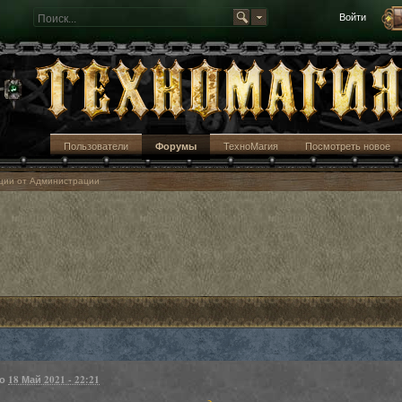
Войти
Пользователи
Форумы
ТехноМагия
Посмотреть новое
кции от Администрации
но
18 Май 2021 - 22:21