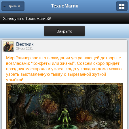
ТехноМагия
← Призы и акции от Администрации
Хэллоуин с Техномагией!
Закрыто
Вестник
29 окт 2021
Мир Элинор застыл в ожидании устрашающей детворы с
возгласами: “Конфеты или жизнь!”. Совсем скоро придет
праздник маскарада и ужаса, когда у каждого дома можно
узреть выставленную тыкву с вырезанной жуткой
улыбкой.