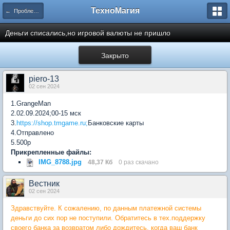
ТехноМагия
← Проблемы с электронными платежами
Деньги списались,но игровой валюты не пришло
Закрыто
piero-13
02 сен 2024
1.GrangeMan
2.02.09.2024;00-15 мск
3.
https://shop.tmgame.ru;
Банковские карты
4.Отправлено
5.500р
Прикрепленные файлы:
IMG_8788.jpg
48,37 Кб
0 раз скачано
Вестник
02 сен 2024
Здравствуйте. К сожалению, по данным платежной системы
деньги до сих пор не поступили. Обратитесь в тех.поддержку
своего банка за возвратом либо дождитесь, когда ваш банк