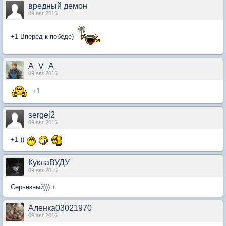
вредный демон
09 авг 2016
+1 Вперед к победе)
A_V_A
09 авг 2016
+1
sergej2
09 авг 2016
+1 ))
КуклаВУДУ
09 авг 2016
Серьёзный))) +
Аленка03021970
09 авг 2016