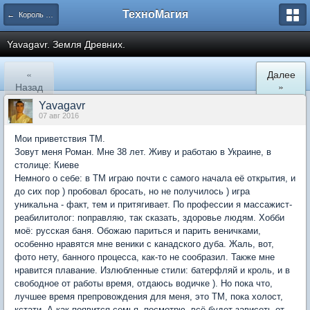
ТехноМагия
← Король Элинора — 2016
Yavagavr. Земля Древних.
«
Далее
Назад
»
Yavagavr
07 авг 2016
Мои приветствия ТМ.
Зовут меня Роман. Мне 38 лет. Живу и работаю в Украине, в
столице: Киеве
Немного о себе: в ТМ играю почти с самого начала её открытия, и
до сих пор ) пробовал бросать, но не получилось ) игра
уникальна - факт, тем и притягивает. По профессии я массажист-
реабилитолог: поправляю, так сказать, здоровье людям. Хобби
моё: русская баня. Обожаю париться и парить веничками,
особенно нравятся мне веники с канадского дуба. Жаль, вот,
фото нету, банного процесса, как-то не сообразил. Также мне
нравится плавание. Излюбленные стили: батерфляй и кроль, и в
свободное от работы время, отдаюсь водичке ). Но пока что,
лучшее время препровождения для меня, это ТМ, пока холост,
кстати. А как появится семья, посмотрю, всё будет зависеть от