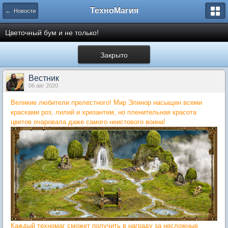
ТехноМагия
← Новости
Цветочный бум и не только!
Закрыто
Вестник
06 авг 2020
Великие любители прелестного! Мир Элинор насыщен всеми
красками роз, лилий и хризантем, но пленительная красота
цветов очаровала даже самого неистового воина!
Каждый техномаг сможет получить в награду за несложные